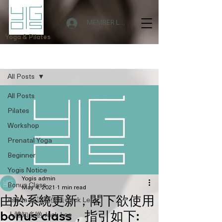
MEMBER LOGIN
Yoga & Pilates
Post
All Posts
All Posts
Pilates
Workshop
Prenatal Yoga
Beginner
Yogis Notice
Yogis admin
Bonus Class
May 4, 2021
1 min read
由於系統更新，閣下欲使用
Asana-認識體位法-Jack Lee
bonus class，指引如下:
人體知多啲-Jack Lee