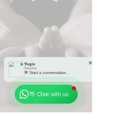
Yogis
Teacher
💬 Start a conversation...
🗓️ Opening Hours: Mon-Fri 9:00 - 23:30
👋 Chat with us